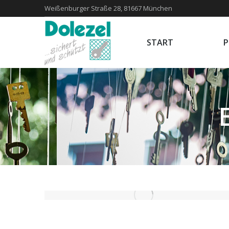
Weißenburger Straße 28, 81667 München
START
START
P