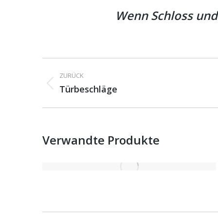
Wenn Schloss und S
Project
ZURÜCK
navigation
Previous
Türbeschläge
project:
Verwandte Produkte